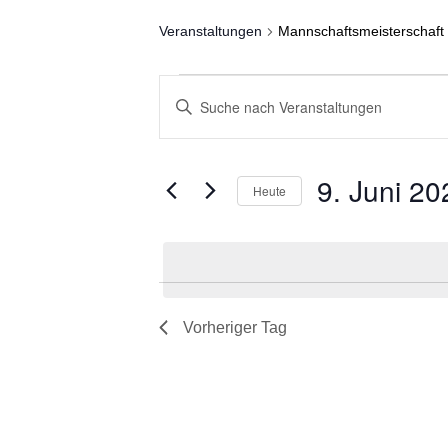
Veranstaltungen
Mannschaftsmeisterschaft
Veranstaltungen
Veranstaltungen
Bitte
für
Suche
Schlüsselwort
eingeben.
9.
und
Suche
Juni
Ansichten,
9. Juni 20
nach
Heute
2026
Navigation
Veranstaltungen
Datum
Schlüsselwort.
wählen.
Vorheriger Tag