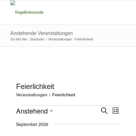
Anstehende Veranstaltungen
Du bist hier:
Startseite
/
Veranstaltungen
/
Feierlichkeit
Feierlichkeit
Veranstaltungen
Feierlichkeit
Veranstaltungen
Veransta
Anstehend
Veranst
Suche
Liste
Ansicht
Suche
Datum
Navigat
September 2026
wählen.
und