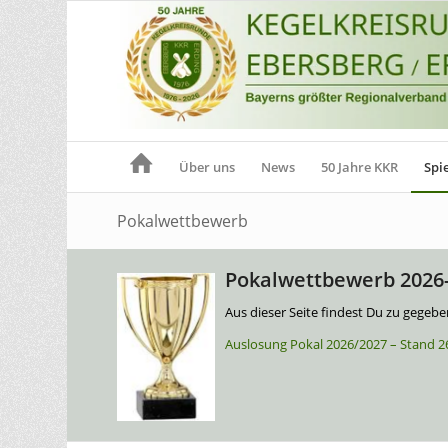
Über uns
News
50 Jahre KKR
Spi
Pokalwettbewerb
Pokalwettbewerb 2026
Aus dieser Seite findest Du zu gege
Auslosung Pokal 2026/2027 – Stand 2