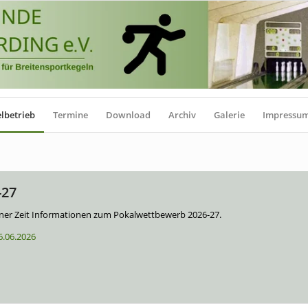
elbetrieb
Termine
Download
Archiv
Galerie
Impressu
-27
bener Zeit Informationen zum Pokalwettbewerb 2026-27.
6.06.2026